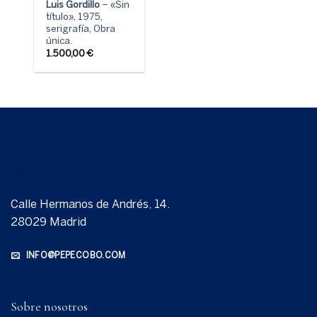
Luis Gordillo
– «Sin
título», 1975,
serigrafía, Obra
única.
1.500,00
€
Calle Hermanos de Andrés, 14.
28029 Madrid
INFO@PEPECOBO.COM
Sobre nosotros