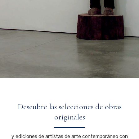
Exposición Feminae
Exposición Robert Mapplethorpe
Exposición Traidores Diango Hernandez
Descubre las selecciones de obras
originales
y ediciones de artistas de arte contemporáneo con