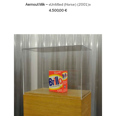
Aernout Mik –
«Untitled (Horse) (2001)»
4.500,00 €