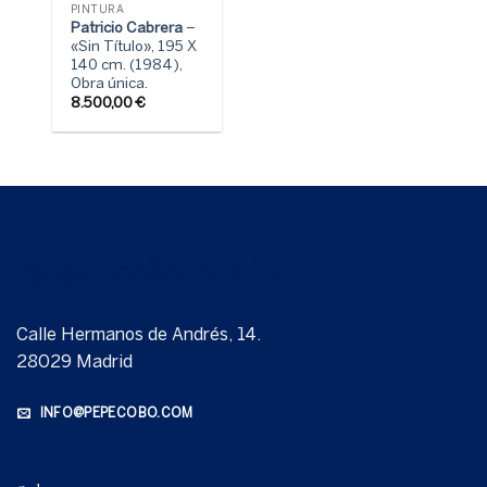
PINTURA
Patricio Cabrera
–
«Sin Título», 195 X
140 cm. (1984),
Obra única.
8.500,00
€
Calle Hermanos de Andrés, 14.
28029 Madrid
INFO@PEPECOBO.COM