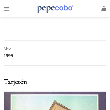
Skip
to
content
AÑO
1995
Tarjetón