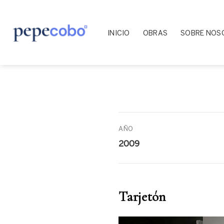
Skip
to
content
INICIO
OBRAS
SOBRE NOS
AÑO
2009
Tarjetón