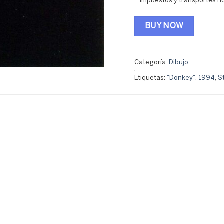
– Impuestos y transportes no
BUY NOW
Categoría:
Dibujo
Etiquetas:
"Donkey"
,
1994
,
S